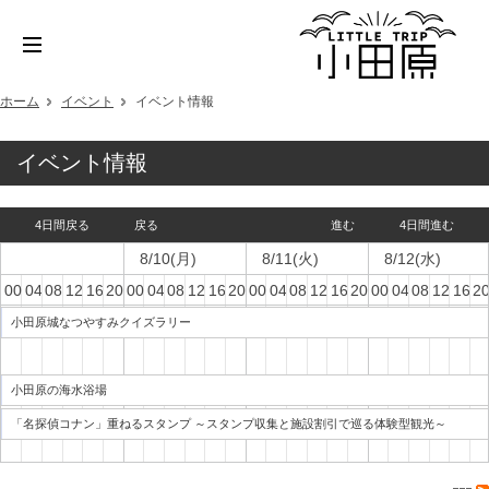
ホーム
イベント
イベント情報
イベント情報
4日間戻る
戻る
進む
4日間進む
8/10(月)
8/11(火)
8/12(水)
00:00
04:00
08:00
12:00
16:00
20:00
00:00
04:00
08:00
12:00
16:00
20:00
00:00
04:00
08:00
12:00
16:00
20:00
00:00
04:00
08:00
12:00
16:0
20
小田原城なつやすみクイズラリー
小田原の海水浴場
「名探偵コナン」重ねるスタンプ ～スタンプ収集と施設割引で巡る体験型観光～