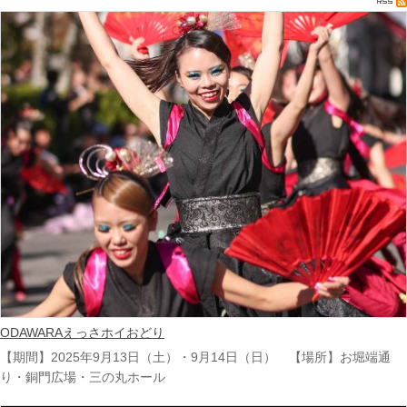
ODAWARAえっさホイおどり
【期間】2025年9月13日（土）・9月14日（日） 【場所】お堀端通
り・銅門広場・三の丸ホール