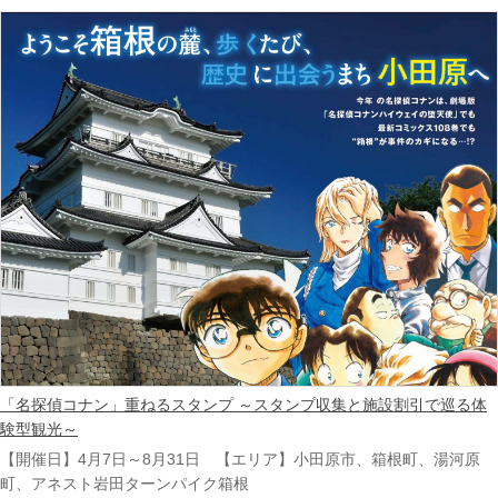
「名探偵コナン」重ねるスタンプ ～スタンプ収集と施設割引で巡る体
験型観光～
【開催日】4月7日～8月31日 【エリア】小田原市、箱根町、湯河原
町、アネスト岩田ターンパイク箱根