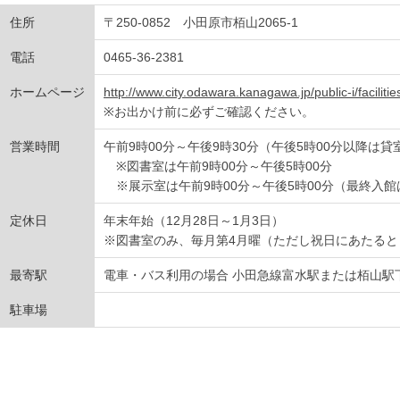
住所
〒250-0852 小田原市栢山2065-1
電話
0465-36-2381
ホームページ
http://www.city.odawara.kanagawa.jp/public-i/facilitie
※お出かけ前に必ずご確認ください。
営業時間
午前9時00分～午後9時30分（午後5時00分以降は
※図書室は午前9時00分～午後5時00分
※展示室は午前9時00分～午後5時00分（最終入館
定休日
年末年始（12月28日～1月3日）
※図書室のみ、毎月第4月曜（ただし祝日にあたると
最寄駅
電車・バス利用の場合 小田急線富水駅または栢山駅下
駐車場