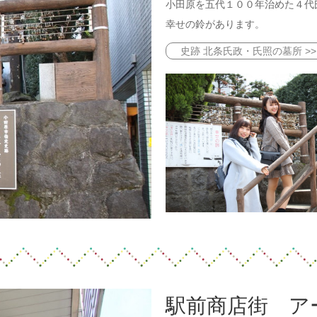
小田原を五代１００年治めた４代
幸せの鈴があります。
史跡 北条氏政・氏照の墓所 >>
駅前商店街 ア