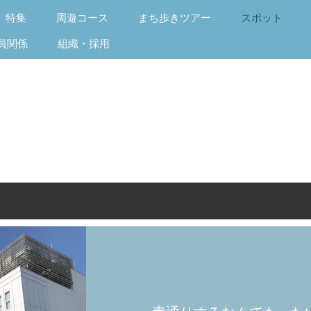
特集
周遊コース
まち歩きツアー
スポット
員関係
組織・採用