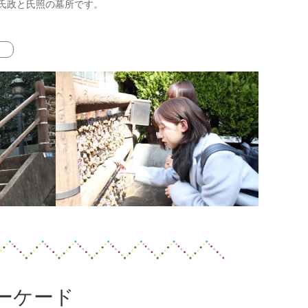
氏政と氏照の墓所です。
ーケード