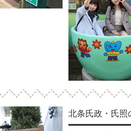
北条氏政・氏照