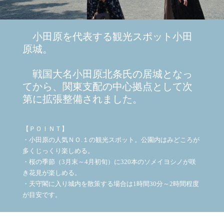
小田原を代表する観光スポット小田
原城。
戦国大名小田原北条氏の居城となっ
てから、関東支配の中心拠点として次
第に拡張整備されました。
【ＰＯＩＮＴ】
・小田原の人気ＮＯ.１の観光スポット。公園内はみどころが
多くじっくり楽しめる。
・桜の季節（3月末～4月初旬）に320本のソメイヨシノが咲
き花見が楽しめる。
・天守閣に入り城内を散策する場合は1時間30分～2時間程度
が目安です。