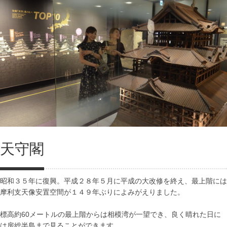
天守閣
昭和３５年に復興。平成２８年５月に平成の大改修を終え、最上階には
摩利支天像安置空間が１４９年ぶりによみがえりました。
標高約60メートルの最上階からは相模湾が一望でき、良く晴れた日に
は房総半島まで見ることができます。