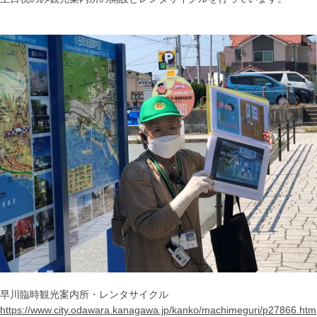
早川臨時観光案内所・レンタサイクル
https://www.city.odawara.kanagawa.jp/kanko/machimeguri/p27866.htm