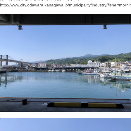
http://www.city.odawara.kanagawa.jp/municipality/industry/fisher/mor