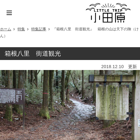
ホーム
特集
特集記事
『箱根八里 街道観光』 箱根の山は天下の険（け
ん）
箱根八里 街道観光
2018.12.10 更新